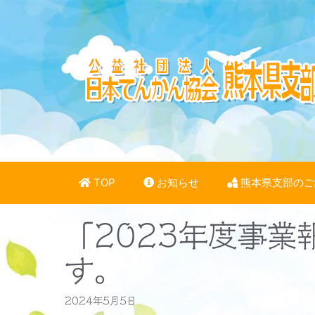
コ
ン
テ
ン
ツ
へ
ス
キ
ッ
プ
TOP
お知らせ
熊本県支部のご
「2023年度事業
す。
2024年5月5日