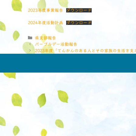
2023年度事業報告
ダウンロード
2024年度活動計画
ダウンロード
カ
県支部報告
テ
パープルデー活動報告
ゴ
2023年度「てんかんのある人とその家族の生活を
リ
ー