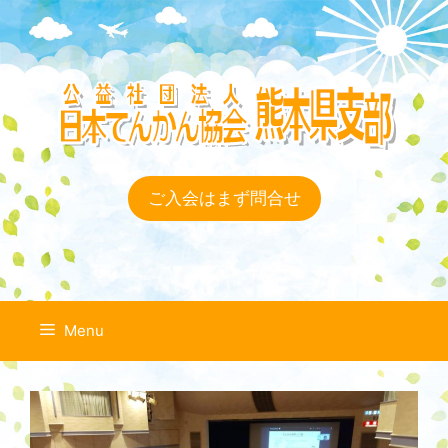
コ
ン
テ
ン
ツ
へ
ス
キ
ご入会はまず問合せ
ッ
プ
Menu