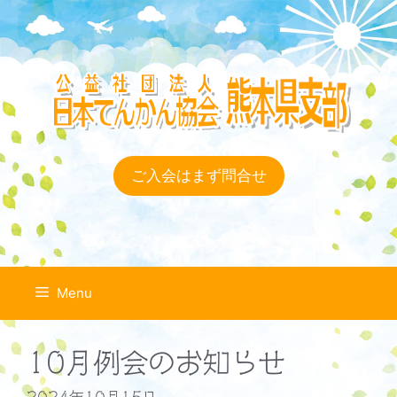
コ
ン
テ
ン
ツ
へ
ス
キ
ご入会はまず問合せ
ッ
プ
Menu
10月例会のお知らせ