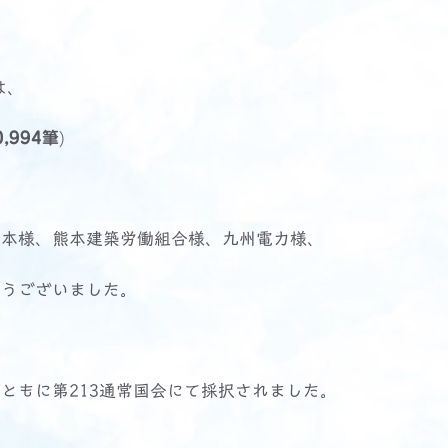
は、
,994筆
)
本様、熊本建築労働組合様、九州電力様、
とうございました。
もに第213通常国会にて採択されました。
）