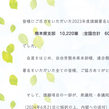
皆様にご尽力をいただいた2023年度請願署名
熊本県支部
10,220筆
(
全国合計 60
でした。
会員をはじめ、自治労熊本県本部様、連合熊
署名をいただいた全ての皆様、ご協力ありが
そして、請願項目の一部が、衆議院・参議院と
（2024年6月21日に採択の上、内閣への送付