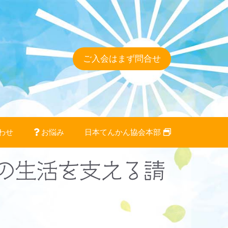
ご入会はまず問合せ
わせ
お悩み
日本てんかん協会本部
族の生活を支える請