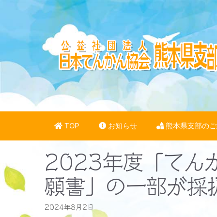
コ
ン
テ
ン
ツ
へ
ス
キ
ッ
プ
TOP
お知らせ
熊本県支部のご
2023年度「て
願書」の一部が採
2024年8月2日