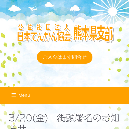
コ
ン
テ
ン
ツ
へ
ス
キ
ご入会はまず問合せ
ッ
プ
Menu
3/20(金) 街頭署名のお知
らせ